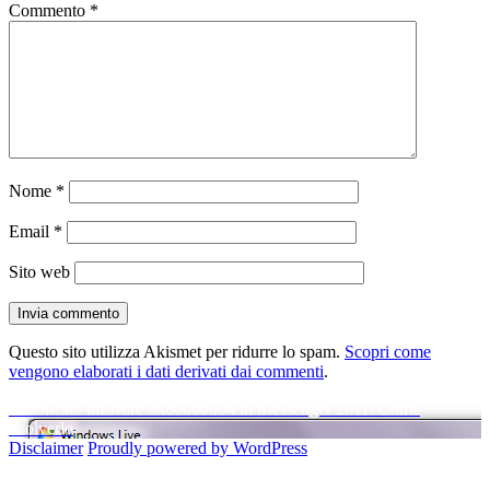
Commento
*
Nome
*
Email
*
Sito web
Questo sito utilizza Akismet per ridurre lo spam.
Scopri come
vengono elaborati i dati derivati dai commenti
.
Navigazione
Pubblicato in
Errore 0x800b0004 in Messenger 2011: Come
risolverlo
articoli
Disclaimer
Proudly powered by WordPress