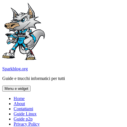
Vai
al
contenuto
Sparkblog.org
Guide e trucchi informatici per tutti
Menu e widget
Home
About
Contattami
Guide Linux
Guide p2p
Privacy Policy