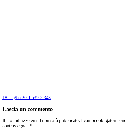
Scritto
Dimensione
18 Luglio 2010
539 × 348
il
reale
Lascia un commento
Il tuo indirizzo email non sarà pubblicato.
I campi obbligatori sono
contrassegnati
*