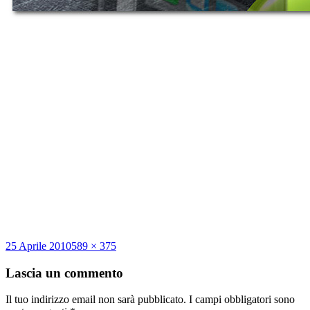
Scritto
Dimensione
25 Aprile 2010
589 × 375
il
reale
Lascia un commento
Il tuo indirizzo email non sarà pubblicato.
I campi obbligatori sono