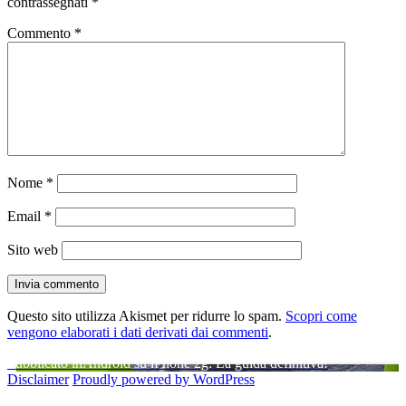
contrassegnati
*
Commento
*
Nome
*
Email
*
Sito web
Questo sito utilizza Akismet per ridurre lo spam.
Scopri come
vengono elaborati i dati derivati dai commenti
.
Navigazione
Pubblicato in
Android su iPhone 2g: La guida definitiva!
Disclaimer
Proudly powered by WordPress
articoli