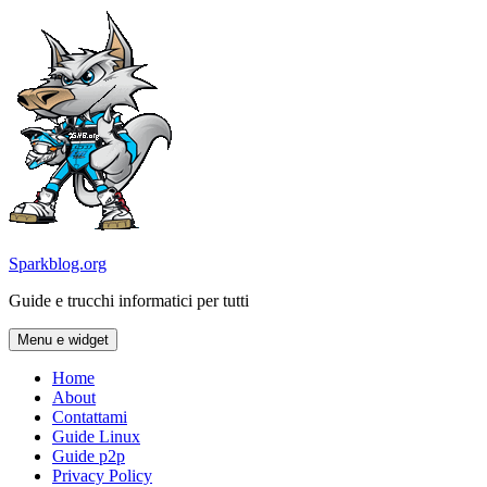
Vai
al
contenuto
Sparkblog.org
Guide e trucchi informatici per tutti
Menu e widget
Home
About
Contattami
Guide Linux
Guide p2p
Privacy Policy