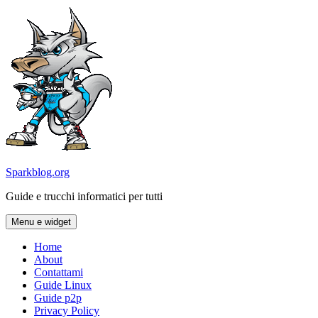
Vai
al
contenuto
Sparkblog.org
Guide e trucchi informatici per tutti
Menu e widget
Home
About
Contattami
Guide Linux
Guide p2p
Privacy Policy