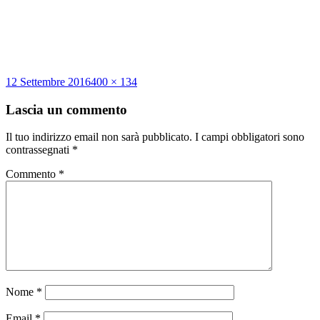
Scritto
Dimensione
12 Settembre 2016
400 × 134
il
reale
Lascia un commento
Il tuo indirizzo email non sarà pubblicato.
I campi obbligatori sono
contrassegnati
*
Commento
*
Nome
*
Email
*