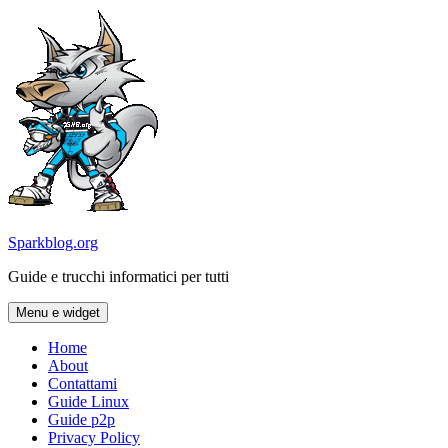
Vai
al
contenuto
Sparkblog.org
Guide e trucchi informatici per tutti
Menu e widget
Home
About
Contattami
Guide Linux
Guide p2p
Privacy Policy