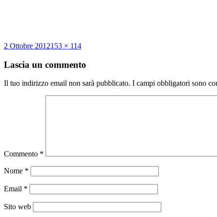
Scritto
Dimensione
2 Ottobre 2012
153 × 114
il
reale
Lascia un commento
Il tuo indirizzo email non sarà pubblicato.
I campi obbligatori sono co
Commento
*
Nome
*
Email
*
Sito web