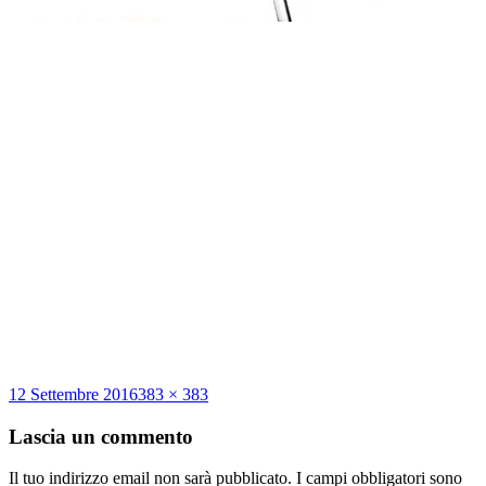
Scritto
Dimensione
12 Settembre 2016
383 × 383
il
reale
Lascia un commento
Il tuo indirizzo email non sarà pubblicato.
I campi obbligatori sono