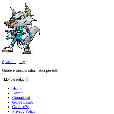
Vai
al
contenuto
Sparkblog.org
Guide e trucchi informatici per tutti
Menu e widget
Home
About
Contattami
Guide Linux
Guide p2p
Privacy Policy