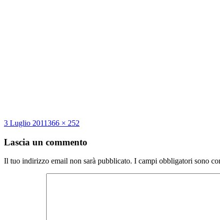
Scritto
Dimensione
3 Luglio 2011
366 × 252
il
reale
Lascia un commento
Il tuo indirizzo email non sarà pubblicato.
I campi obbligatori sono co