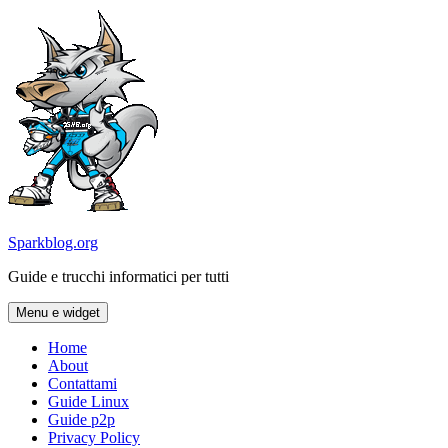
Vai
al
contenuto
Sparkblog.org
Guide e trucchi informatici per tutti
Menu e widget
Home
About
Contattami
Guide Linux
Guide p2p
Privacy Policy