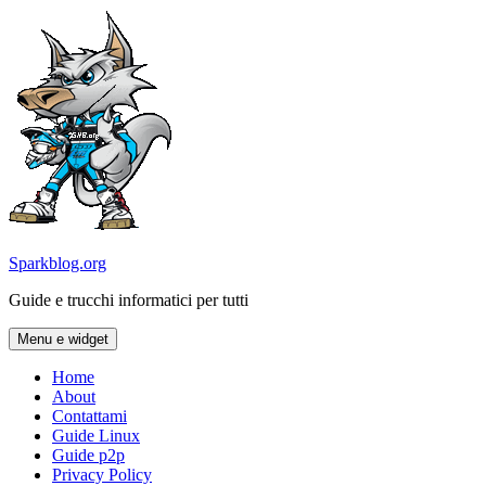
Vai
al
contenuto
Sparkblog.org
Guide e trucchi informatici per tutti
Menu e widget
Home
About
Contattami
Guide Linux
Guide p2p
Privacy Policy