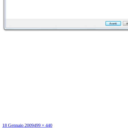
Scritto
Dimensione
18 Gennaio 2009
499 × 440