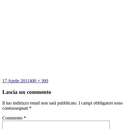
Scritto
Dimensione
17 Aprile 2011
400 × 300
il
reale
Lascia un commento
Il tuo indirizzo email non sarà pubblicato.
I campi obbligatori sono
contrassegnati
*
Commento
*