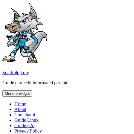
Vai
al
contenuto
Sparkblog.org
Guide e trucchi informatici per tutti
Menu e widget
Home
About
Contattami
Guide Linux
Guide p2p
Privacy Policy