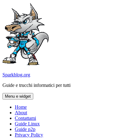
Vai
al
contenuto
Sparkblog.org
Guide e trucchi informatici per tutti
Menu e widget
Home
About
Contattami
Guide Linux
Guide p2p
Privacy Policy