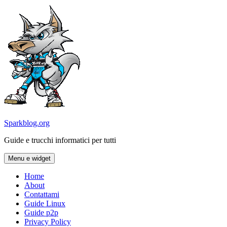
Vai
al
contenuto
Sparkblog.org
Guide e trucchi informatici per tutti
Menu e widget
Home
About
Contattami
Guide Linux
Guide p2p
Privacy Policy