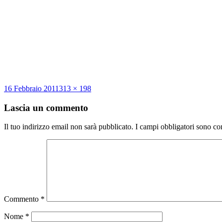
Scritto
Dimensione
16 Febbraio 2011
313 × 198
il
reale
Lascia un commento
Il tuo indirizzo email non sarà pubblicato.
I campi obbligatori sono co
Commento
*
Nome
*