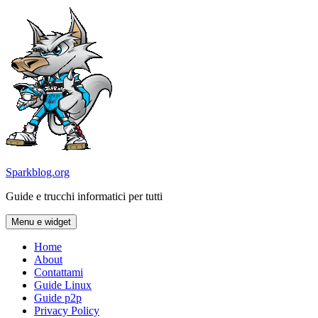
Vai
al
contenuto
Sparkblog.org
Guide e trucchi informatici per tutti
Menu e widget
Home
About
Contattami
Guide Linux
Guide p2p
Privacy Policy