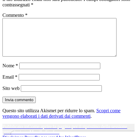
contrassegnati
*
Commento
*
Nome
*
Email
*
Sito web
Questo sito utilizza Akismet per ridurre lo spam.
Scopri come
vengono elaborati i dati derivati dai commenti
.
Navigazione
Pubblicato in
Come aprire la pagina per il ripristino della sessione
precedente in Mozilla Firefox
articoli