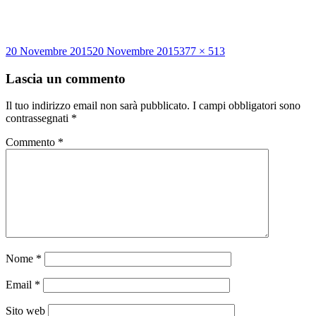
Scritto
Dimensione
20 Novembre 2015
20 Novembre 2015
377 × 513
il
reale
Lascia un commento
Il tuo indirizzo email non sarà pubblicato.
I campi obbligatori sono
contrassegnati
*
Commento
*
Nome
*
Email
*
Sito web