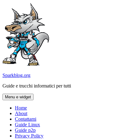
Vai
al
contenuto
Sparkblog.org
Guide e trucchi informatici per tutti
Menu e widget
Home
About
Contattami
Guide Linux
Guide p2p
Privacy Policy