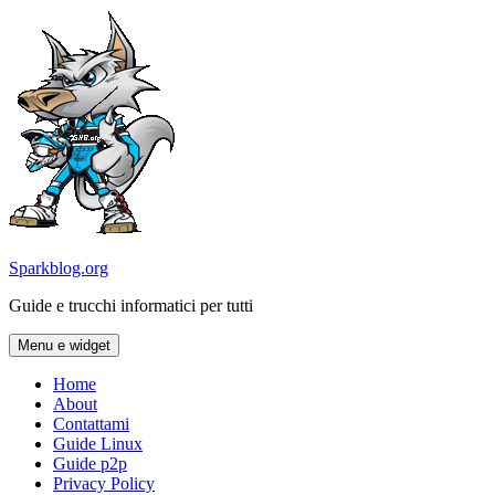
Vai
al
contenuto
Sparkblog.org
Guide e trucchi informatici per tutti
Menu e widget
Home
About
Contattami
Guide Linux
Guide p2p
Privacy Policy