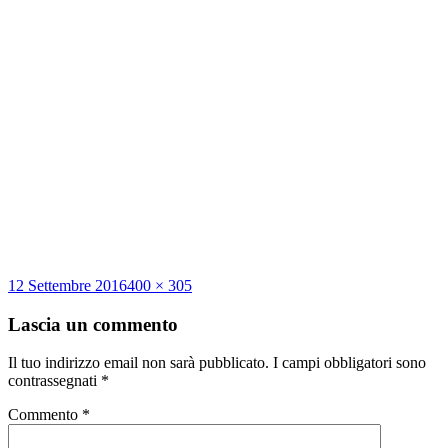
Scritto
Dimensione
12 Settembre 2016
400 × 305
il
reale
Lascia un commento
Il tuo indirizzo email non sarà pubblicato.
I campi obbligatori sono
contrassegnati
*
Commento
*