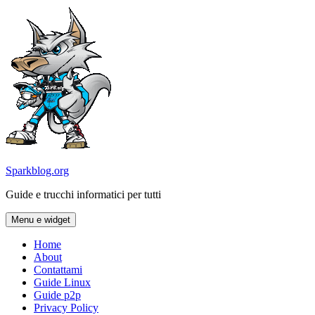
Vai
al
contenuto
Sparkblog.org
Guide e trucchi informatici per tutti
Menu e widget
Home
About
Contattami
Guide Linux
Guide p2p
Privacy Policy