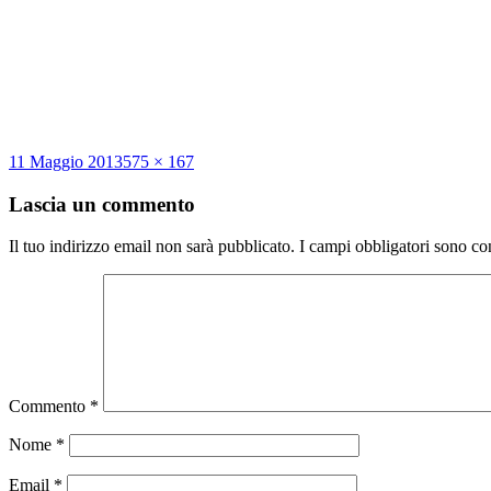
Scritto
Dimensione
11 Maggio 2013
575 × 167
il
reale
Lascia un commento
Il tuo indirizzo email non sarà pubblicato.
I campi obbligatori sono co
Commento
*
Nome
*
Email
*