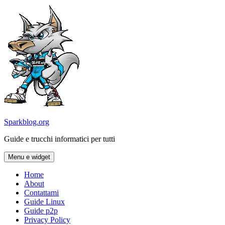
Vai
al
contenuto
Sparkblog.org
Guide e trucchi informatici per tutti
Menu e widget
Home
About
Contattami
Guide Linux
Guide p2p
Privacy Policy