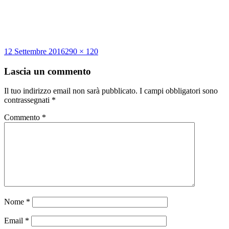
Scritto
Dimensione
12 Settembre 2016
290 × 120
il
reale
Lascia un commento
Il tuo indirizzo email non sarà pubblicato.
I campi obbligatori sono
contrassegnati
*
Commento
*
Nome
*
Email
*