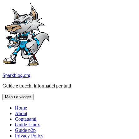
Vai
al
contenuto
Sparkblog.org
Guide e trucchi informatici per tutti
Menu e widget
Home
About
Contattami
Guide Linux
Guide p2p
Privacy Policy