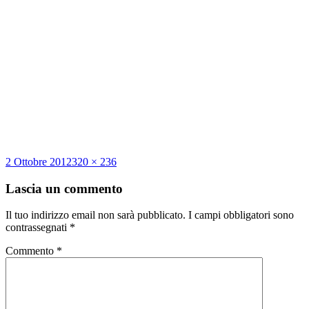
Scritto
Dimensione
2 Ottobre 2012
320 × 236
il
reale
Lascia un commento
Il tuo indirizzo email non sarà pubblicato.
I campi obbligatori sono
contrassegnati
*
Commento
*