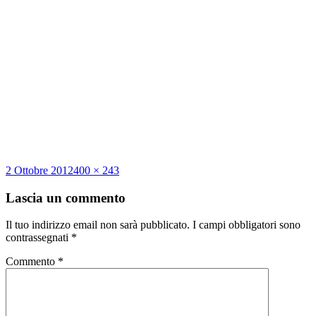
Scritto
Dimensione
2 Ottobre 2012
400 × 243
il
reale
Lascia un commento
Il tuo indirizzo email non sarà pubblicato.
I campi obbligatori sono
contrassegnati
*
Commento
*