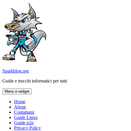
Vai
al
contenuto
Sparkblog.org
Guide e trucchi informatici per tutti
Menu e widget
Home
About
Contattami
Guide Linux
Guide p2p
Privacy Policy