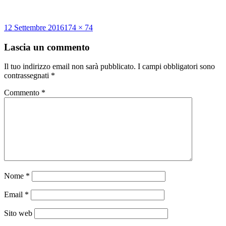
Scritto
Dimensione
12 Settembre 2016
174 × 74
il
reale
Lascia un commento
Il tuo indirizzo email non sarà pubblicato.
I campi obbligatori sono
contrassegnati
*
Commento
*
Nome
*
Email
*
Sito web