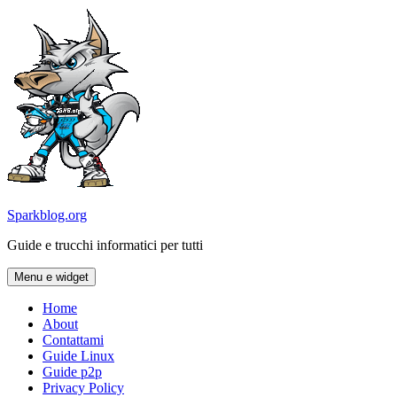
Vai
al
contenuto
Sparkblog.org
Guide e trucchi informatici per tutti
Menu e widget
Home
About
Contattami
Guide Linux
Guide p2p
Privacy Policy