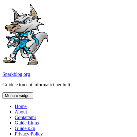
Vai
al
contenuto
Sparkblog.org
Guide e trucchi informatici per tutti
Menu e widget
Home
About
Contattami
Guide Linux
Guide p2p
Privacy Policy