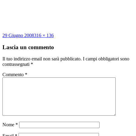
Scritto
Dimensione
29 Giugno 2008
316 × 136
il
reale
Lascia un commento
Il tuo indirizzo email non sarà pubblicato.
I campi obbligatori sono
contrassegnati
*
Commento
*
Nome
*
Email
*