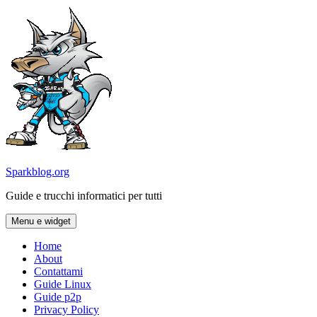
Vai
al
contenuto
Sparkblog.org
Guide e trucchi informatici per tutti
Menu e widget
Home
About
Contattami
Guide Linux
Guide p2p
Privacy Policy