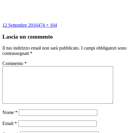
Scritto
Dimensione
12 Settembre 2016
474 × 104
il
reale
Lascia un commento
Il tuo indirizzo email non sarà pubblicato.
I campi obbligatori sono
contrassegnati
*
Commento
*
Nome
*
Email
*