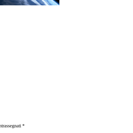
ntrassegnati
*