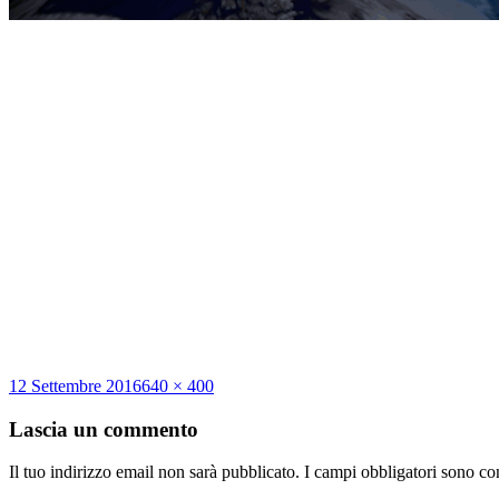
Scritto
Dimensione
12 Settembre 2016
640 × 400
il
reale
Lascia un commento
Il tuo indirizzo email non sarà pubblicato.
I campi obbligatori sono co