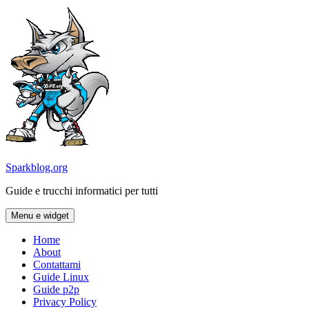
Vai
al
contenuto
Sparkblog.org
Guide e trucchi informatici per tutti
Menu e widget
Home
About
Contattami
Guide Linux
Guide p2p
Privacy Policy