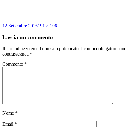
Scritto
Dimensione
12 Settembre 2016
191 × 106
il
reale
Lascia un commento
Il tuo indirizzo email non sarà pubblicato.
I campi obbligatori sono
contrassegnati
*
Commento
*
Nome
*
Email
*