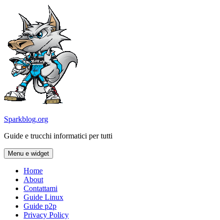
Vai
al
contenuto
Sparkblog.org
Guide e trucchi informatici per tutti
Menu e widget
Home
About
Contattami
Guide Linux
Guide p2p
Privacy Policy