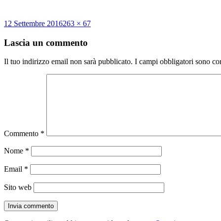
Scritto
Dimensione
12 Settembre 2016
263 × 67
il
reale
Lascia un commento
Il tuo indirizzo email non sarà pubblicato.
I campi obbligatori sono co
Commento
*
Nome
*
Email
*
Sito web