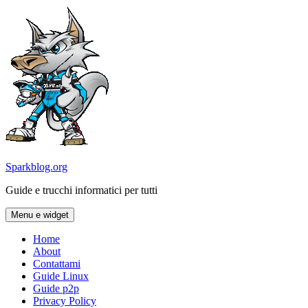
Vai
al
contenuto
Sparkblog.org
Guide e trucchi informatici per tutti
Menu e widget
Home
About
Contattami
Guide Linux
Guide p2p
Privacy Policy