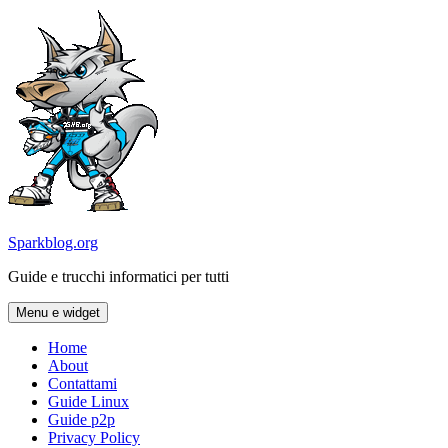
Vai
al
contenuto
Sparkblog.org
Guide e trucchi informatici per tutti
Menu e widget
Home
About
Contattami
Guide Linux
Guide p2p
Privacy Policy