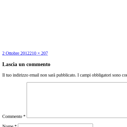
Scritto
Dimensione
2 Ottobre 2012
210 × 207
il
reale
Lascia un commento
Il tuo indirizzo email non sarà pubblicato.
I campi obbligatori sono co
Commento
*
Nome
*