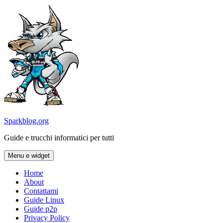
Vai
al
contenuto
Sparkblog.org
Guide e trucchi informatici per tutti
Menu e widget
Home
About
Contattami
Guide Linux
Guide p2p
Privacy Policy