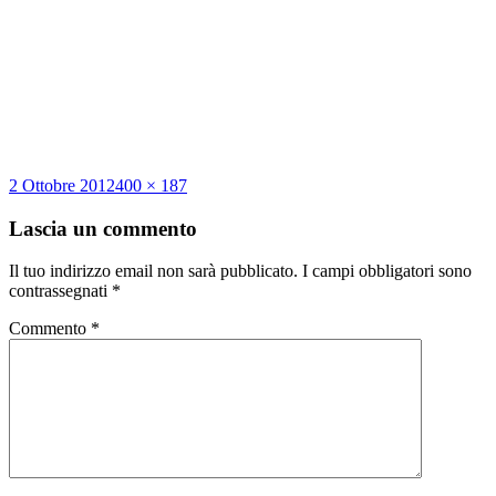
Scritto
Dimensione
2 Ottobre 2012
400 × 187
il
reale
Lascia un commento
Il tuo indirizzo email non sarà pubblicato.
I campi obbligatori sono
contrassegnati
*
Commento
*