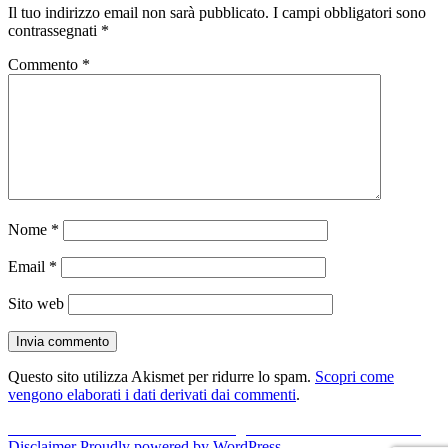
Il tuo indirizzo email non sarà pubblicato.
I campi obbligatori sono
contrassegnati
*
Commento
*
Nome
*
Email
*
Sito web
Questo sito utilizza Akismet per ridurre lo spam.
Scopri come
vengono elaborati i dati derivati dai commenti
.
Navigazione
Pubblicato in
Deframmentazione Programmata in Windows 7 beta
Disclaimer
Proudly powered by WordPress