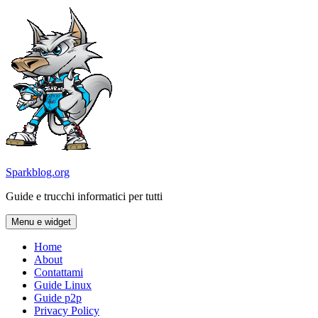
Vai
al
contenuto
Sparkblog.org
Guide e trucchi informatici per tutti
Menu e widget
Home
About
Contattami
Guide Linux
Guide p2p
Privacy Policy