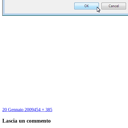
Scritto
Dimensione
20 Gennaio 2009
454 × 385
il
reale
Lascia un commento