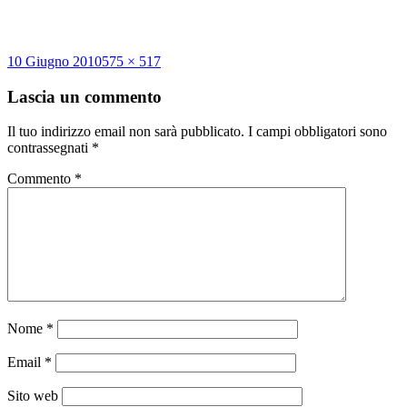
Scritto
Dimensione
10 Giugno 2010
575 × 517
il
reale
Lascia un commento
Il tuo indirizzo email non sarà pubblicato.
I campi obbligatori sono
contrassegnati
*
Commento
*
Nome
*
Email
*
Sito web