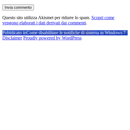
Questo sito utilizza Akismet per ridurre lo spam.
Scopri come
vengono elaborati i dati derivati dai commenti
.
Navigazione
Pubblicato in
Come disabilitare le notifiche di sistema in Windows 7
Disclaimer
Proudly powered by WordPress
articoli