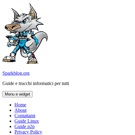
Vai
al
contenuto
Sparkblog.org
Guide e trucchi informatici per tutti
Menu e widget
Home
About
Contattami
Guide Linux
Guide p2p
Privacy Policy