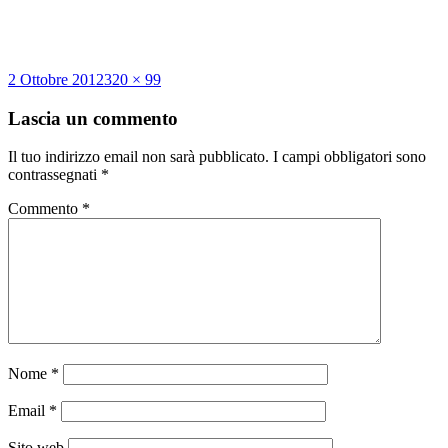
Scritto
Dimensione
2 Ottobre 2012
320 × 99
il
reale
Lascia un commento
Il tuo indirizzo email non sarà pubblicato.
I campi obbligatori sono
contrassegnati
*
Commento
*
Nome
*
Email
*
Sito web