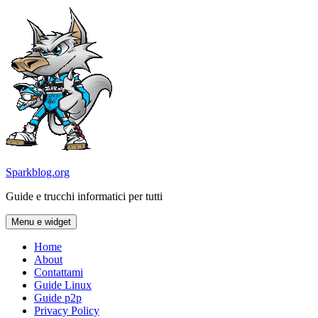
Vai
al
contenuto
Sparkblog.org
Guide e trucchi informatici per tutti
Menu e widget
Home
About
Contattami
Guide Linux
Guide p2p
Privacy Policy