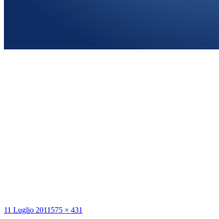
Scritto
Dimensione
11 Luglio 2011
575 × 431
il
reale