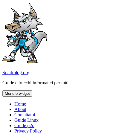
Vai
al
contenuto
Sparkblog.org
Guide e trucchi informatici per tutti
Menu e widget
Home
About
Contattami
Guide Linux
Guide p2p
Privacy Policy