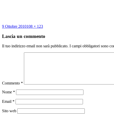
Scritto
Dimensione
9 Ottobre 2010
108 × 123
il
reale
Lascia un commento
Il tuo indirizzo email non sarà pubblicato.
I campi obbligatori sono co
Commento
*
Nome
*
Email
*
Sito web