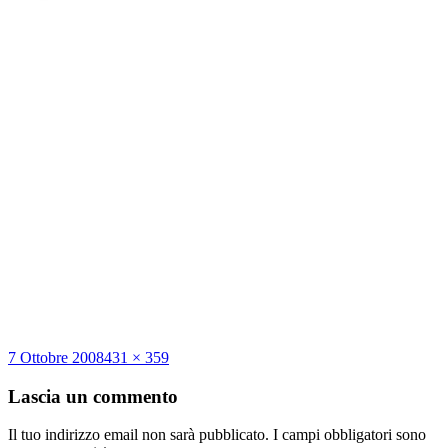
Scritto
Dimensione
7 Ottobre 2008
431 × 359
il
reale
Lascia un commento
Il tuo indirizzo email non sarà pubblicato.
I campi obbligatori sono