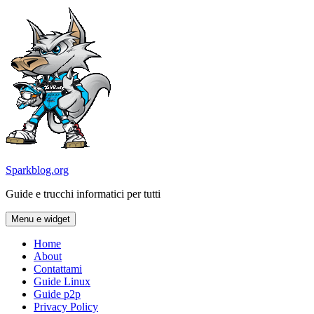
Vai
al
contenuto
Sparkblog.org
Guide e trucchi informatici per tutti
Menu e widget
Home
About
Contattami
Guide Linux
Guide p2p
Privacy Policy