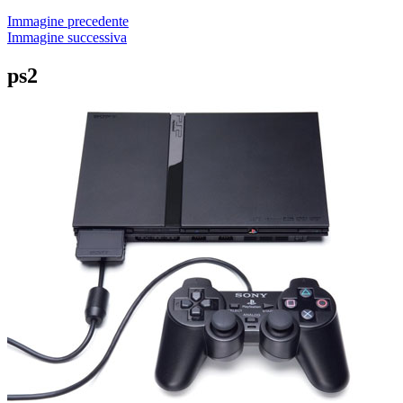
Immagine precedente
Immagine successiva
ps2