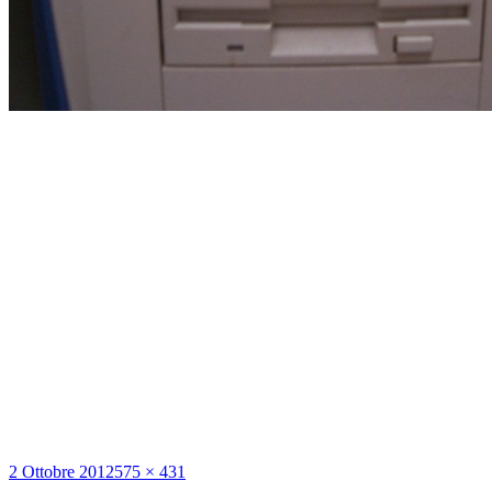
Scritto
Dimensione
2 Ottobre 2012
575 × 431
il
reale