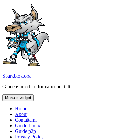
Vai
al
contenuto
Sparkblog.org
Guide e trucchi informatici per tutti
Menu e widget
Home
About
Contattami
Guide Linux
Guide p2p
Privacy Policy