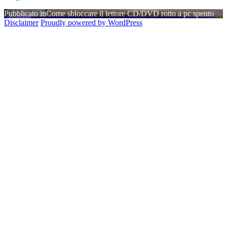
Navigazione
Pubblicato in
Come sbloccare il lettore CD/DVD rotto a pc spento
Disclaimer
Proudly powered by WordPress
articoli