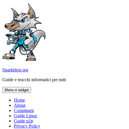
Vai
al
contenuto
Sparkblog.org
Guide e trucchi informatici per tutti
Menu e widget
Home
About
Contattami
Guide Linux
Guide p2p
Privacy Policy