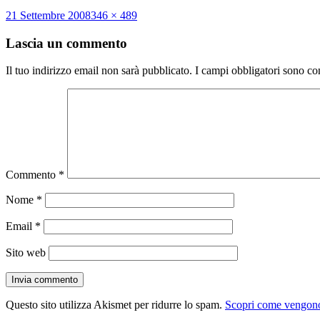
Scritto
Dimensione
21 Settembre 2008
346 × 489
il
reale
Lascia un commento
Il tuo indirizzo email non sarà pubblicato.
I campi obbligatori sono co
Commento
*
Nome
*
Email
*
Sito web
Questo sito utilizza Akismet per ridurre lo spam.
Scopri come vengono 