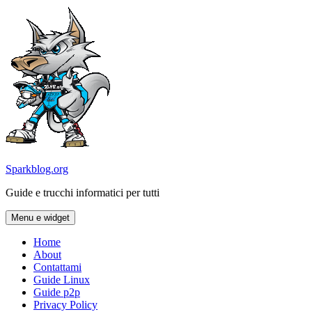
Vai
al
contenuto
Sparkblog.org
Guide e trucchi informatici per tutti
Menu e widget
Home
About
Contattami
Guide Linux
Guide p2p
Privacy Policy