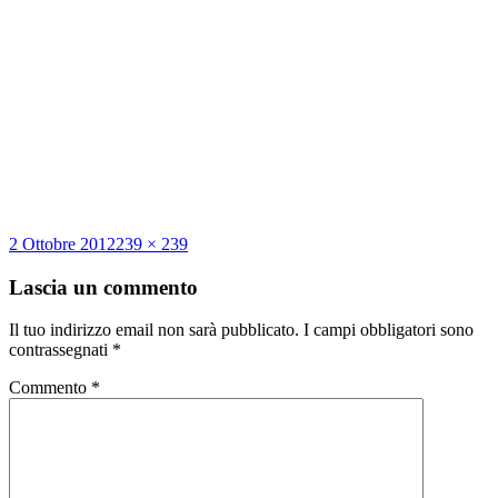
Scritto
Dimensione
2 Ottobre 2012
239 × 239
il
reale
Lascia un commento
Il tuo indirizzo email non sarà pubblicato.
I campi obbligatori sono
contrassegnati
*
Commento
*