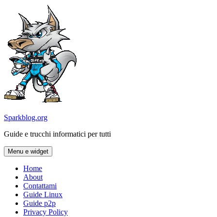
Vai
al
contenuto
Sparkblog.org
Guide e trucchi informatici per tutti
Menu e widget
Home
About
Contattami
Guide Linux
Guide p2p
Privacy Policy