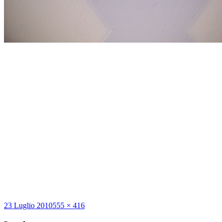
Scritto
Dimensione
23 Luglio 2010
555 × 416
il
reale