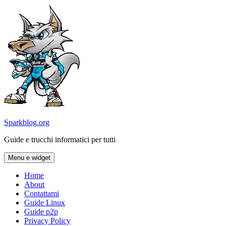
Vai
al
contenuto
Sparkblog.org
Guide e trucchi informatici per tutti
Menu e widget
Home
About
Contattami
Guide Linux
Guide p2p
Privacy Policy