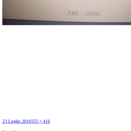
Scritto
Dimensione
23 Luglio 2010
555 × 416
il
reale