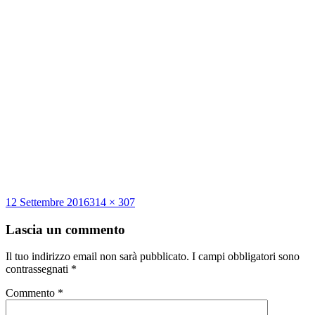
Scritto
Dimensione
12 Settembre 2016
314 × 307
il
reale
Lascia un commento
Il tuo indirizzo email non sarà pubblicato.
I campi obbligatori sono
contrassegnati
*
Commento
*