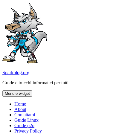
Vai
al
contenuto
Sparkblog.org
Guide e trucchi informatici per tutti
Menu e widget
Home
About
Contattami
Guide Linux
Guide p2p
Privacy Policy