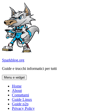
Vai
al
contenuto
Sparkblog.org
Guide e trucchi informatici per tutti
Menu e widget
Home
About
Contattami
Guide Linux
Guide p2p
Privacy Policy