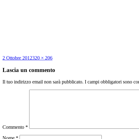
Scritto
Dimensione
2 Ottobre 2012
320 × 206
il
reale
Lascia un commento
Il tuo indirizzo email non sarà pubblicato.
I campi obbligatori sono co
Commento
*
Nome
*