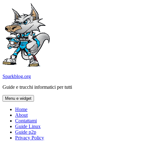
Vai
al
contenuto
Sparkblog.org
Guide e trucchi informatici per tutti
Menu e widget
Home
About
Contattami
Guide Linux
Guide p2p
Privacy Policy