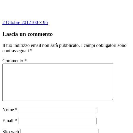
Scritto
Dimensione
2 Ottobre 2012
100 × 95
il
reale
Lascia un commento
Il tuo indirizzo email non sarà pubblicato.
I campi obbligatori sono
contrassegnati
*
Commento
*
Nome
*
Email
*
Sito web