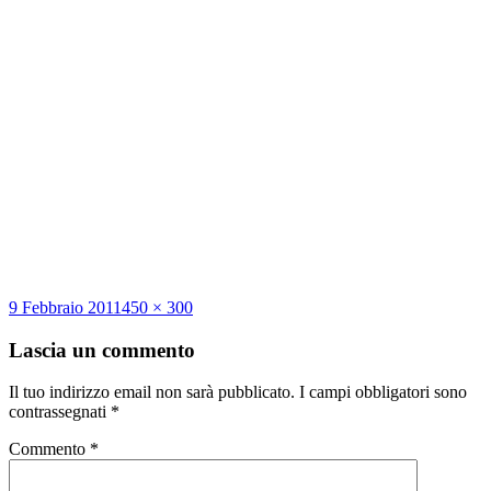
Scritto
Dimensione
9 Febbraio 2011
450 × 300
il
reale
Lascia un commento
Il tuo indirizzo email non sarà pubblicato.
I campi obbligatori sono
contrassegnati
*
Commento
*