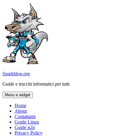
Vai
al
contenuto
Sparkblog.org
Guide e trucchi informatici per tutti
Menu e widget
Home
About
Contattami
Guide Linux
Guide p2p
Privacy Policy