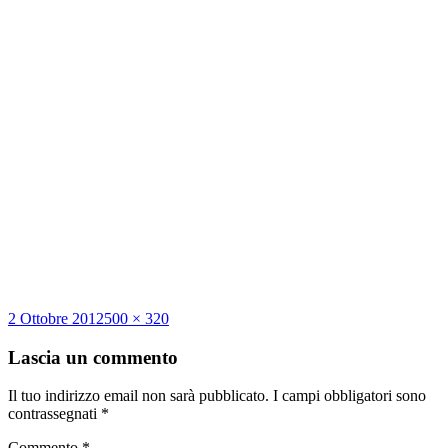
Scritto
Dimensione
2 Ottobre 2012
500 × 320
il
reale
Lascia un commento
Il tuo indirizzo email non sarà pubblicato.
I campi obbligatori sono
contrassegnati
*
Commento
*