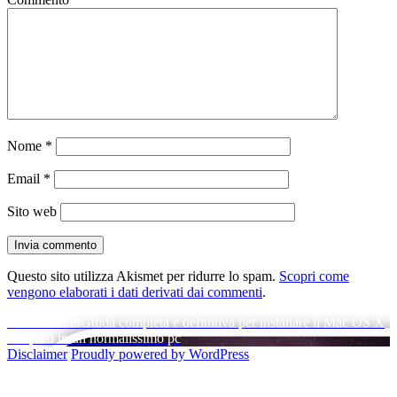
Nome
*
Email
*
Sito web
Questo sito utilizza Akismet per ridurre lo spam.
Scopri come
vengono elaborati i dati derivati dai commenti
.
Navigazione
Pubblicato in
Guida completa e definitiva per installare il Mac OS X
Leopard in un normalissimo pc
articoli
Disclaimer
Proudly powered by WordPress