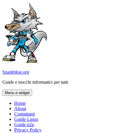
Vai
al
contenuto
Sparkblog.org
Guide e trucchi informatici per tutti
Menu e widget
Home
About
Contattami
Guide Linux
Guide p2p
Privacy Policy