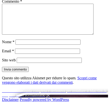
Commento
*
Nome
*
Email
*
Sito web
Questo sito utilizza Akismet per ridurre lo spam.
Scopri come
vengono elaborati i dati derivati dai commenti
.
Navigazione
Pubblicato in
Guida completa e definitiva per installare il Mac OS X
Leopard in un normalissimo pc
articoli
Disclaimer
Proudly powered by WordPress