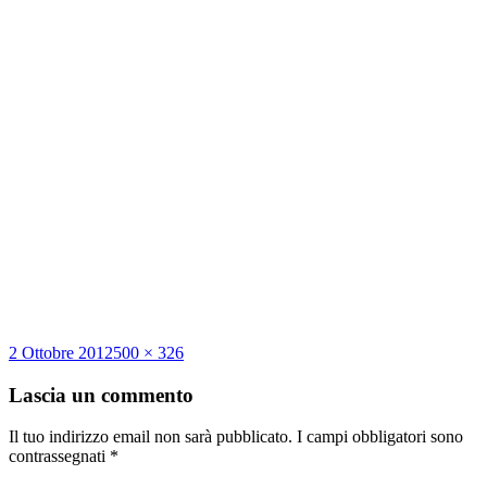
Scritto
Dimensione
2 Ottobre 2012
500 × 326
il
reale
Lascia un commento
Il tuo indirizzo email non sarà pubblicato.
I campi obbligatori sono
contrassegnati
*