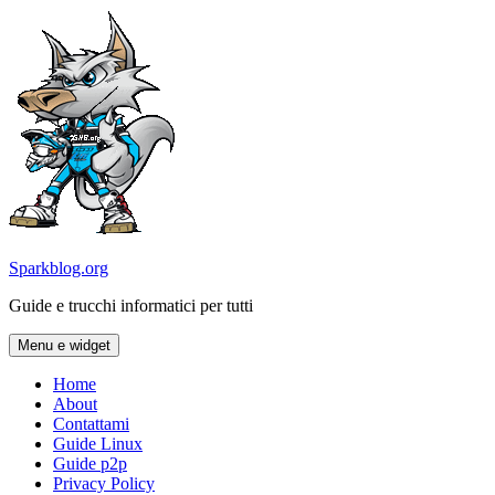
Vai
al
contenuto
Sparkblog.org
Guide e trucchi informatici per tutti
Menu e widget
Home
About
Contattami
Guide Linux
Guide p2p
Privacy Policy