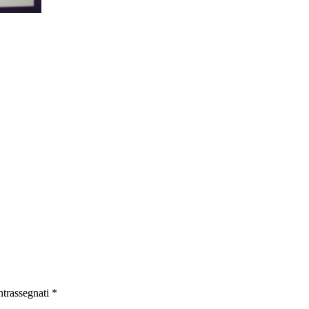
ntrassegnati
*