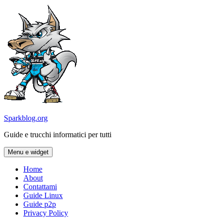
Vai
al
contenuto
Sparkblog.org
Guide e trucchi informatici per tutti
Menu e widget
Home
About
Contattami
Guide Linux
Guide p2p
Privacy Policy