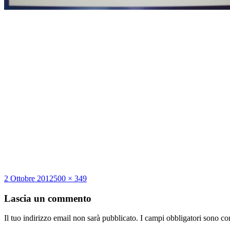
Scritto
Dimensione
2 Ottobre 2012
500 × 349
il
reale
Lascia un commento
Il tuo indirizzo email non sarà pubblicato.
I campi obbligatori sono co