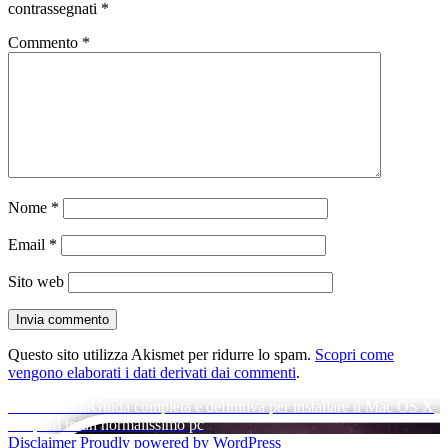
contrassegnati
*
Commento
*
Nome
*
Email
*
Sito web
Questo sito utilizza Akismet per ridurre lo spam.
Scopri come
vengono elaborati i dati derivati dai commenti
.
Navigazione
Pubblicato in
Guida completa e definitiva per installare il Mac OS X
Leopard in un normalissimo pc
articoli
Disclaimer
Proudly powered by WordPress