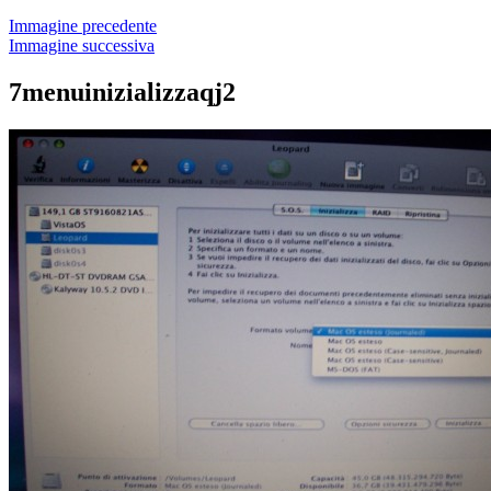
Immagine precedente
Immagine successiva
7menuinizializzaqj2