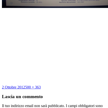
Scritto
Dimensione
2 Ottobre 2012
500 × 363
il
reale
Lascia un commento
Il tuo indirizzo email non sarà pubblicato.
I campi obbligatori sono