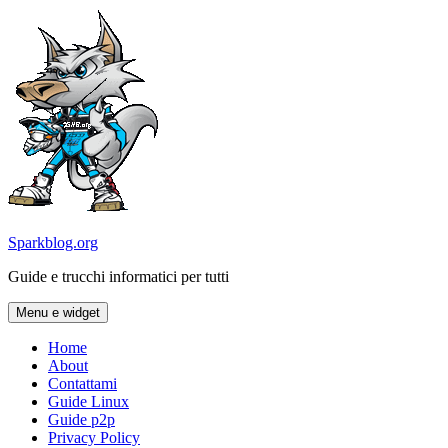
Vai
al
contenuto
Sparkblog.org
Guide e trucchi informatici per tutti
Menu e widget
Home
About
Contattami
Guide Linux
Guide p2p
Privacy Policy