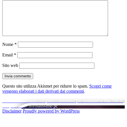
Nome
*
Email
*
Sito web
Questo sito utilizza Akismet per ridurre lo spam.
Scopri come
vengono elaborati i dati derivati dai commenti
.
Navigazione
Pubblicato in
Guida completa e definitiva per installare il Mac OS X
Leopard in un normalissimo pc
articoli
Disclaimer
Proudly powered by WordPress