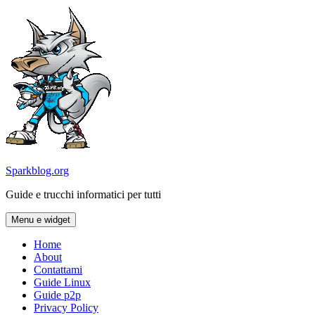
Vai
al
contenuto
Sparkblog.org
Guide e trucchi informatici per tutti
Menu e widget
Home
About
Contattami
Guide Linux
Guide p2p
Privacy Policy