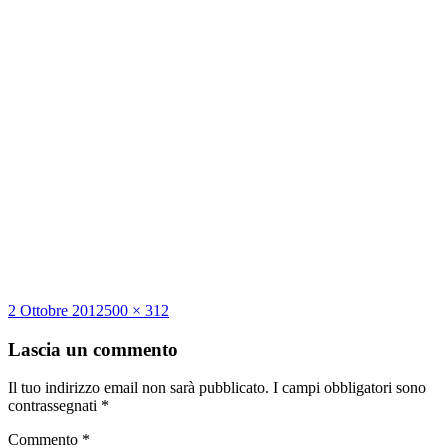
Scritto
Dimensione
2 Ottobre 2012
500 × 312
il
reale
Lascia un commento
Il tuo indirizzo email non sarà pubblicato.
I campi obbligatori sono
contrassegnati
*
Commento
*