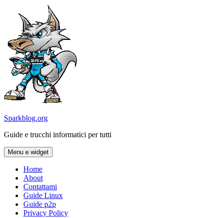
Vai
al
contenuto
Sparkblog.org
Guide e trucchi informatici per tutti
Menu e widget
Home
About
Contattami
Guide Linux
Guide p2p
Privacy Policy