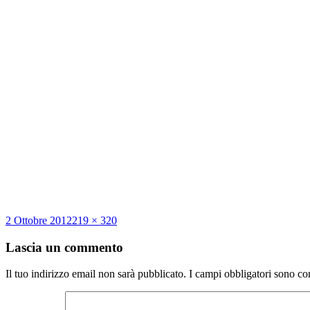
Scritto
Dimensione
2 Ottobre 2012
219 × 320
il
reale
Lascia un commento
Il tuo indirizzo email non sarà pubblicato.
I campi obbligatori sono co