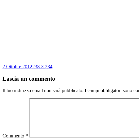
Scritto
Dimensione
2 Ottobre 2012
238 × 234
il
reale
Lascia un commento
Il tuo indirizzo email non sarà pubblicato.
I campi obbligatori sono co
Commento
*