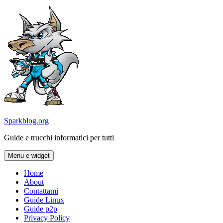
Vai
al
contenuto
Sparkblog.org
Guide e trucchi informatici per tutti
Menu e widget
Home
About
Contattami
Guide Linux
Guide p2p
Privacy Policy