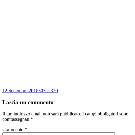
Scritto
Dimensione
12 Settembre 2016
303 × 320
il
reale
Lascia un commento
Il tuo indirizzo email non sarà pubblicato.
I campi obbligatori sono
contrassegnati
*
Commento
*