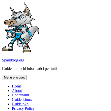
Vai
al
contenuto
Sparkblog.org
Guide e trucchi informatici per tutti
Menu e widget
Home
About
Contattami
Guide Linux
Guide p2p
Privacy Policy