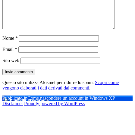
Nome
*
Email
*
Sito web
Questo sito utilizza Akismet per ridurre lo spam.
Scopri come
vengono elaborati i dati derivati dai commenti
.
Navigazione
Pubblicato in
Come nascondere un account in Windows XP
Disclaimer
Proudly powered by WordPress
articoli