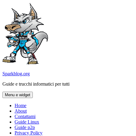
Vai
al
contenuto
Sparkblog.org
Guide e trucchi informatici per tutti
Menu e widget
Home
About
Contattami
Guide Linux
Guide p2p
Privacy Policy