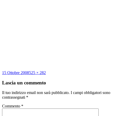
Scritto
Dimensione
15 Ottobre 2008
525 × 282
il
reale
Lascia un commento
Il tuo indirizzo email non sarà pubblicato.
I campi obbligatori sono
contrassegnati
*
Commento
*