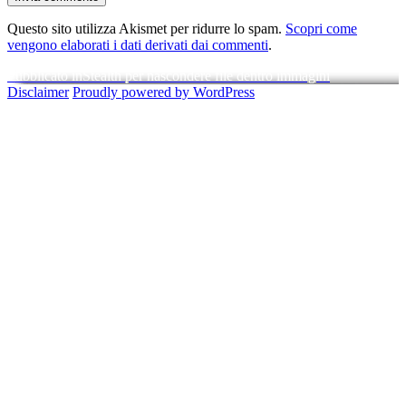
Questo sito utilizza Akismet per ridurre lo spam.
Scopri come
vengono elaborati i dati derivati dai commenti
.
Navigazione
Pubblicato in
Stealth per nascondere file dentro immagini
Disclaimer
Proudly powered by WordPress
articoli