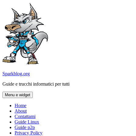
Vai
al
contenuto
Sparkblog.org
Guide e trucchi informatici per tutti
Menu e widget
Home
About
Contattami
Guide Linux
Guide p2p
Privacy Policy