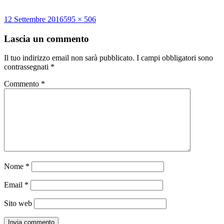
Scritto
Dimensione
12 Settembre 2016
595 × 506
il
reale
Lascia un commento
Il tuo indirizzo email non sarà pubblicato.
I campi obbligatori sono
contrassegnati
*
Commento
*
Nome
*
Email
*
Sito web